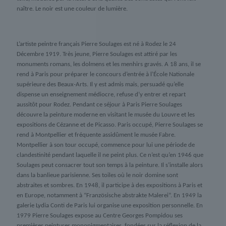
naître. Le noir est une couleur de lumière.
L’artiste peintre français Pierre Soulages est né à Rodez le 24
Décembre 1919. Très jeune, Pierre Soulages est attiré par les
monuments romans, les dolmens et les menhirs gravés. A 18 ans, il se
rend à Paris pour préparer le concours d’entrée à l’École Nationale
supérieure des Beaux-Arts. Il y est admis mais, persuadé qu’elle
dispense un enseignement médiocre, refuse d’y entrer et repart
aussitôt pour Rodez. Pendant ce séjour à Paris Pierre Soulages
découvre la peinture moderne en visitant le musée du Louvre et les
expositions de Cézanne et de Picasso. Paris occupé, Pierre Soulages se
rend à Montpellier et fréquente assidûment le musée Fabre.
Montpellier à son tour occupé, commence pour lui une période de
clandestinité pendant laquelle il ne peint plus. Ce n’est qu’en 1946 que
Soulages peut consacrer tout son temps à la peinture. Il s’installe alors
dans la banlieue parisienne. Ses toiles où le noir domine sont
abstraites et sombres. En 1948, il participe à des expositions à Paris et
en Europe, notamment à “Französische abstrakte Malerei”. En 1949 la
galerie Lydia Conti de Paris lui organise une exposition personnelle. En
1979 Pierre Soulages expose au Centre Georges Pompidou ses
premières peintures monopigmentaires, fondées sur la réflexion de la