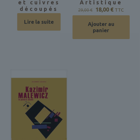
et cuivres
Artistique
découpés
Le
Le
18,00
€
TTC
29,00
€
prix
prix
initial
actuel
Lire la suite
Ajouter au
était :
est :
panier
29,00 €.
18,00 €.