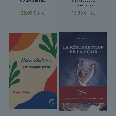
GUILLAUME TELL
Si j’avais quatre
dromadaires
35,00
€
15,00
€
TTC
TTC