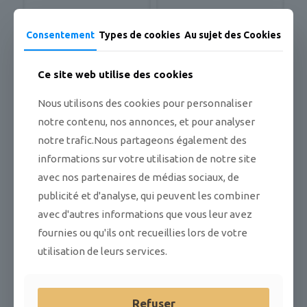
HENRI MATISSE, je ne suis
La résurrection de la chair
Consentement
Types de cookies
Au sujet des Cookies
qu’un peintre
12,00
€
15,00
€
TTC
TTC
Ce site web utilise des cookies
Nous utilisons des cookies pour personnaliser
notre contenu, nos annonces, et pour analyser
notre trafic.Nous partageons également des
informations sur votre utilisation de notre site
avec nos partenaires de médias sociaux, de
publicité et d'analyse, qui peuvent les combiner
avec d'autres informations que vous leur avez
fournies ou qu'ils ont recueillies lors de votre
utilisation de leurs services.
Refuser