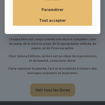
Paramétrer
Tout accepter
LES P’TITS PÊCHEURS
LUMIÈRES du Maître Secret
22,00
€
28,00
€
TTC
TTC
Chaque livre est conçu comme une œuvre complète : soin
du texte, de la mise en page, de la typographie utilisée, du
papier, et de l’iconographie.
Chez Selena Editions, le livre est un objet de transmission
et de beauté, conçu pour durer.
Faire rayonner la pensée, l’art et la tradition à travers des
ouvrages exigeants et inspirants.
Voir tous les livres