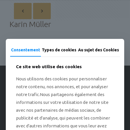
Karin Müller
Consentement
Types de cookies
Au sujet des Cookies
Partager
Ce site web utilise des cookies
Nous utilisons des cookies pour personnaliser
Vous pouvez nous envoyer vos manuscrits papier ou PDF aux
adresses indiquées dans
contact
notre contenu, nos annonces, et pour analyser
notre trafic.Nous partageons également des
informations sur votre utilisation de notre site
Qui sommes-nous?
avec nos partenaires de médias sociaux, de
publicité et d'analyse, qui peuvent les combiner
Diffusion-Distribution
avec d'autres informations que vous leur avez