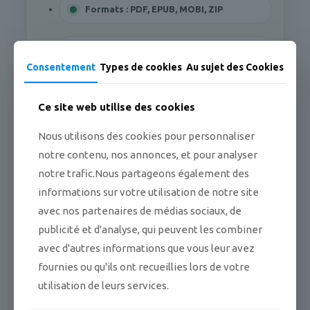
Formats : PDF, EPUB, MOBI, ZIP
Taille totale du téléchargement :
1.44MB
Consentement
Types de cookies
Au sujet des Cookies
4 fichiers inclus
Ce site web utilise des cookies
Nous utilisons des cookies pour personnaliser
notre contenu, nos annonces, et pour analyser
notre trafic.Nous partageons également des
PAIEMENT
informations sur votre utilisation de notre site
Choisir le moyen de paiement
avec nos partenaires de médias sociaux, de
publicité et d'analyse, qui peuvent les combiner
Choisissez l'option de paiement que vous préférez.
avec d'autres informations que vous leur avez
Chaque moyen ouvre son propre parcours de
paiement sécurisé.
fournies ou qu'ils ont recueillies lors de votre
utilisation de leurs services.