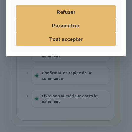
PayPal
PAIEMENT
Refuser
Paramétrer
Ajouter au panier
Tout accepter
Acheminement sécurisé du
paiement
Confirmation rapide de la
commande
Livraison numérique après le
paiement