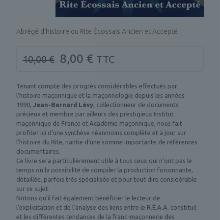
Abrégé d’histoire du Rite Écossais Ancien et Accepté
Le
Le
8,00
€
10,00
€
TTC
prix
prix
Tenant compte des progrès considérables effectués par
initial
actuel
l’histoire maçonnique et la maçonnologie depuis les années
était :
est :
1990,
Jean-Bernard Lévy
, collectionneur de documents
précieux et membre par ailleurs des prestigieux Institut
10,00 €.
8,00 €.
maçonnique de France et Académie maçonnique, nous fait
profiter ici d’une synthèse néanmoins complète et à jour sur
l’histoire du Rite, nantie d’une somme importante de références
documentaires.
Ce livre sera particulièrement utile à tous ceux qui n’ont pas le
temps ou la possibilité de compiler la production foisonnante,
détaillée, parfois très spécialisée et pour tout dire considérable
sur ce sujet.
Notons qu’il fait également bénéficier le lecteur de
l’explicitation et de l’analyse des liens entre le R.É.A.A. constitué
et les différentes tendances de la franc-maçonnerie des