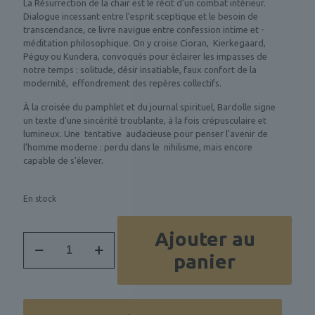
La Résurrection de la chair est le récit d’un combat intérieur.
Dialogue incessant entre l’esprit sceptique et le besoin de
transcendance, ce livre navigue entre confession intime et ­
méditation philosophique. On y croise Cioran, ­ Kierkegaard,
Péguy ou Kundera, convoqués pour éclairer les impasses de
notre temps : solitude, désir insatiable, faux confort de la
modernité, ­ effondrement des repères collectifs.
À la croisée du pamphlet et du journal spirituel, Bardolle signe
un texte d’une sincérité troublante, à la fois crépusculaire et
lumineux. Une ­ tentative ­ audacieuse pour penser l’avenir de
l’homme moderne : perdu dans le ­ nihilisme, mais encore
capable de s’élever.
En stock
Ajouter au
quantité
de
panier
La
résurrection
de
la