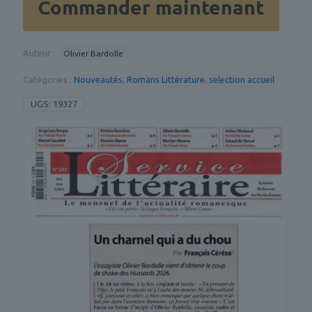
Commander maintenant
chair
Auteur :
Olivier Bardolle
Catégories :
Nouveautés
,
Romans Littérature
,
selection accueil
UGS:
19327