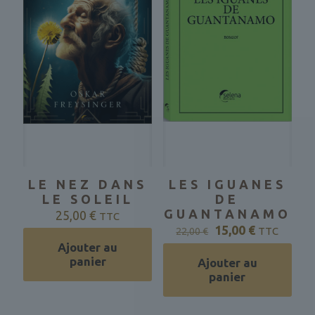
LE NEZ DANS
LES IGUANES
LE SOLEIL
DE
GUANTANAMO
25,00
€
TTC
Le
Le
15,00
€
TTC
22,00
€
prix
prix
Ajouter au
initial
actuel
panier
Ajouter au
était :
est :
panier
22,00 €.
15,00 €.