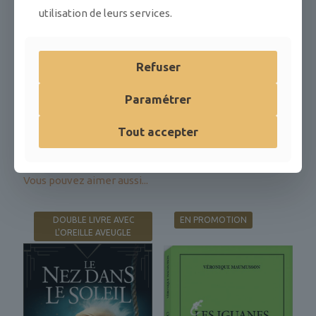
Poids
utilisation de leurs services.
160 g
Dimensions
Refuser
17,5 × 11,5 × 2 cm
ISBN
Paramétrer
979-10-94886-62-5
Tout accepter
EAN
9791094886625
Vous pouvez aimer aussi...
DOUBLE LIVRE AVEC
EN PROMOTION
L'OREILLE AVEUGLE