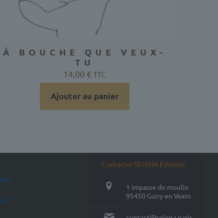
À BOUCHE QUE VEUX-
TU
14,00
€
TTC
Ajouter au panier
Contacter SELENA Éditions
pte
1 impasse du moulin
95450 Guiry en Vexin
ier
contact@selena.paris