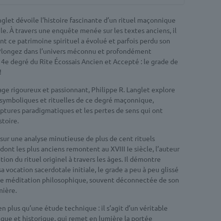
nglet dévoile l’histoire fascinante d’un rituel maçonnique
ècle. À travers une enquête menée sur les textes anciens, il
 ce patrimoine spirituel a évolué et parfois perdu son
.Plongez dans l’univers méconnu et profondément
4e degré du Rite Écossais Ancien et Accepté : le grade de
!
ge rigoureux et passionnant, Philippe R. Langlet explore
 symboliques et rituelles de ce degré maçonnique,
uptures paradigmatiques et les pertes de sens qui ont
toire.
sur une analyse minutieuse de plus de cent rituels
ont les plus anciens remontent au XVIII Ie siècle, l’auteur
tion du rituel originel à travers les âges. Il démontre
 vocation sacerdotale initiale, le grade a peu à peu glissé
le méditation philosophique, souvent déconnectée de son
mière.
en plus qu’une étude technique : il s’agit d’un véritable
ique et historique, qui remet en lumière la portée