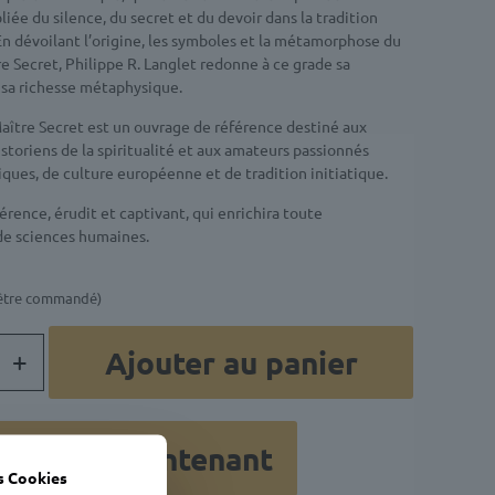
liée du silence, du secret et du devoir dans la tradition
n dévoilant l’origine, les symboles et la métamorphose du
re Secret, Philippe R. Langlet redonne à ce grade sa
 sa richesse métaphysique.
aître Secret est un ouvrage de référence destiné aux
storiens de la spiritualité et aux amateurs passionnés
riques, de culture européenne et de tradition initiatique.
férence, érudit et captivant, qui enrichira toute
de sciences humaines.
 être commandé)
Ajouter au panier
ander maintenant
s Cookies