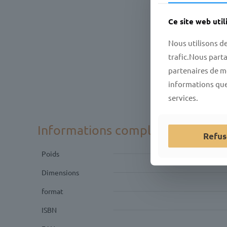
Ce site web util
Nous utilisons d
trafic.Nous part
partenaires de mé
informations que 
services.
Informations complémentaires
Refus
Poids
Dimensions
format
ISBN