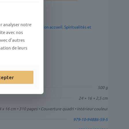
ippe LANGLET
r analyser notre
vres
,
Nouveautés
,
selection accueil
,
Spiritualités et
ite avec nos
avec d'autres
sation de leurs
cepter
500 g
24 × 16 × 2,5 cm
4 x 16 cm • 310 pages • Couverture quadri • Intérieur couleur
979-10-94886-59-5