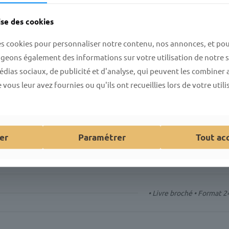
ise des cookies
Auteur :
Phil
es cookies pour personnaliser notre contenu, nos annonces, et pou
Catégories :
li
ageons également des informations sur votre utilisation de notre s
Traditions
dias sociaux, de publicité et d'analyse, qui peuvent les combiner 
UGS:
18964
vous leur avez fournies ou qu'ils ont recueillies lors de votre utili
er
Paramétrer
Tout ac
• Livre broché • Format 2