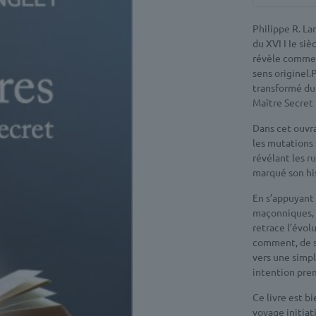
Philippe R. La
du XVI I Ie si
révèle comment
sens originel
transformé du 
Maître Secret 
Dans cet ouvra
les mutations
révélant les r
marqué son his
En s’appuyant 
maçonniques, d
retrace l’évolu
comment, de sa
vers une simp
intention pre
Ce livre est bi
voyage initiat