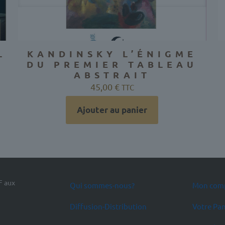
L
KANDINSKY L’ÉNIGME
DU PREMIER TABLEAU
ABSTRAIT
45,00
€
TTC
Ajouter au panier
F aux
Qui sommes-nous?
Mon com
Diffusion-Distribution
Votre Pan