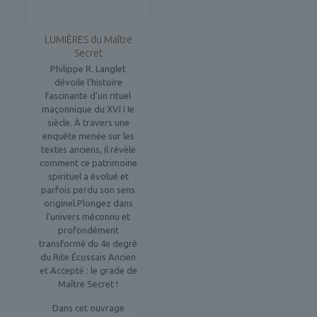
LUMIÈRES du Maître
Secret
Philippe R. Langlet
dévoile l’histoire
fascinante d’un rituel
maçonnique du XVI I Ie
siècle. À travers une
enquête menée sur les
textes anciens, il révèle
comment ce patrimoine
spirituel a évolué et
parfois perdu son sens
originel.Plongez dans
l’univers méconnu et
profondément
transformé du 4e degré
du Rite Écossais Ancien
et Accepté : le grade de
Maître Secret !
Dans cet ouvrage