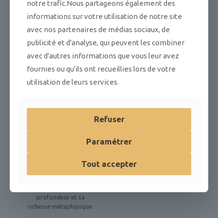
notre trafic.Nous partageons également des
simple méditation
philosophique, souvent
informations sur votre utilisation de notre site
déconnectée de son
avec nos partenaires de médias sociaux, de
intention première.
publicité et d'analyse, qui peuvent les combiner
Ce livre est bien plus
avec d'autres informations que vous leur avez
qu’une étude technique :
il s’agit d’un véritable
fournies ou qu'ils ont recueillies lors de votre
voyage initiatique et
utilisation de leurs services.
historique, qui remet en
lumière la portée
spirituelle oubliée du
silence, du secret et du
Refuser
devoir dans la tradition
maçonnique. En
Paramétrer
dévoilant l’origine, les
symboles et la
métamorphose du rituel
Tout accepter
de Maître Secret,
Philippe R. Langlet
redonne à ce grade sa
profondeur et sa
richesse métaphysique.