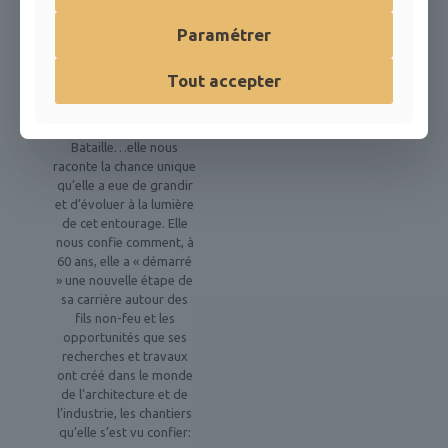
côtoyé César, Le
Paramétrer
Corbusier, Charlotte
Perriand, Bernard
Zehrfuss, Jean Le
Tout accepter
Couteur, Steph Simon,
Calder, François Stahly,
Pierre Jeanneret, Michel
Bataille…elle nous
raconte la chance unique
qu’elle a eue de grandir
et d’évoluer à la lumière
de cet entourage. Elle
nous confie comment, à
60 ans, elle a « démarré
» une nouvelle étape de
sa carrière autour des
fils non-feu et les
opportunités que ses
recherches et travaux
ont créé dans le monde
de l’architecture et de
l’industrie, les chantiers
qu’elle s’est vu confier: