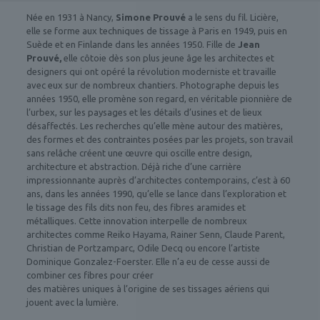
Née en 1931 à Nancy,
Simone Prouvé
a le sens du fil. Licière,
elle se forme aux techniques de tissage à Paris en 1949, puis en
Suède et en Finlande dans les années 1950. Fille de
Jean
Prouvé,
elle côtoie dès son plus jeune âge les architectes et
designers qui ont opéré la révolution moderniste et travaille
avec eux sur de nombreux chantiers. Photographe depuis les
années 1950, elle promène son regard, en véritable pionnière de
l’urbex, sur les paysages et les détails d’usines et de lieux
désaffectés. Les recherches qu’elle mène autour des matières,
des formes et des contraintes posées par les projets, son travail
sans relâche créent une œuvre qui oscille entre design,
architecture et abstraction. Déjà riche d’une carrière
impressionnante auprès d’architectes contemporains, c’est à 60
ans, dans les années 1990, qu’elle se lance dans l’exploration et
le tissage des fils dits non feu, des fibres aramides et
métalliques. Cette innovation interpelle de nombreux
architectes comme Reiko Hayama, Rainer Senn, Claude Parent,
Christian de Portzamparc, Odile Decq ou encore l’artiste
Dominique Gonzalez-Foerster. Elle n’a eu de cesse aussi de
combiner ces fibres pour créer
des matières uniques à l’origine de ses tissages aériens qui
jouent avec la lumière.