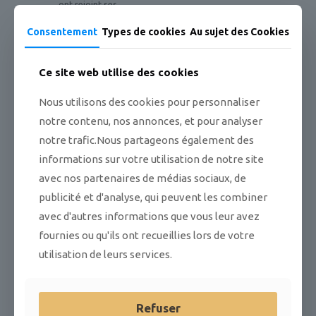
ont rejoint ses
collections. Pendant
Consentement
plus d’un an, cet
Types de cookies
Au sujet des Cookies
ensemble a alors été
exposé dans une salle
Ce site web utilise des cookies
dédiée des collections
permanentes du Centre
Pompidou.
Nous utilisons des cookies pour personnaliser
Dans «
notre contenu, nos annonces, et pour analyser
Tisser la lumière
», Simone Prouvé
notre trafic.Nous partageons également des
raconte son parcours
informations sur votre utilisation de notre site
professionnel qui prend
avec nos partenaires de médias sociaux, de
ses racines dès l’enfance
au sein d’une famille
publicité et d'analyse, qui peuvent les combiner
qu’elle qualifie de
avec d'autres informations que vous leur avez
marginale. Elle nous
révèle combien le poids
fournies ou qu'ils ont recueillies lors de votre
d’un nom peut être
utilisation de leurs services.
allégé par une éducation
libre qui nourrit et
encourage la créativité
et la création. Très
Refuser
jeune, Simone Prouvé a