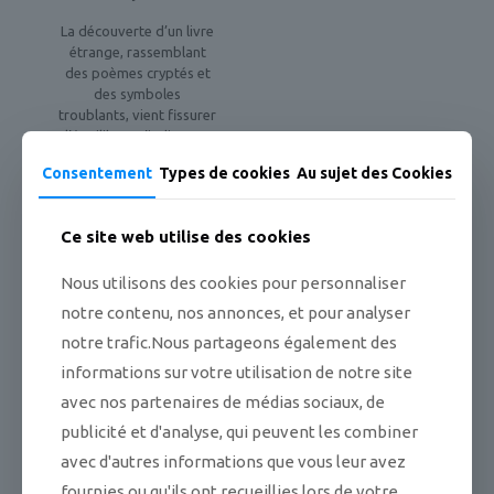
La découverte d’un livre
étrange, rassemblant
des poèmes cryptés et
des symboles
troublants, vient fissurer
l’équilibre. D’indices en
révélations partielles, ce
Consentement
Types de cookies
Au sujet des Cookies
qui n’était d’abord qu’un
jeu devient une enquête,
puis une obsession. Très
Ce site web utilise des cookies
vite, les adolescents
comprennent que ce
Nous utilisons des cookies pour personnaliser
qu’ils ont entre leurs
mains dépasse
notre contenu, nos annonces, et pour analyser
largement leur curiosité
notre trafic.Nous partageons également des
juvénile.
informations sur votre utilisation de notre site
Les silences
avec nos partenaires de médias sociaux, de
s’alourdissent, des
coïncidences
publicité et d'analyse, qui peuvent les combiner
déroutantes surgissent,
avec d'autres informations que vous leur avez
et une menace diffuse
s’installe, invisible mais
fournies ou qu'ils ont recueillies lors de votre