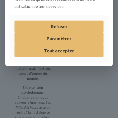
persistante. L’innocence
utilisation de leurs services.
recule, laissant place au
doute et à la crainte. À
mesure qu’ils se
rapprochent de la
Refuser
vérité, Tom est
contraint de franchir le
Paramétrer
seuil du non-retour. Ce
qui devait être un simple
séjour estival se
Tout accepter
transforme en une
traversée initiatique, où
l’âge des possibles se
heurte brutalement aux
zones d’ombre du
monde.
Entre tension
psychologique,
émotions intimes et
souvenirs lumineux,
Les
P’tits Pêcheurs
tisse un
récit où la nostalgie se
charge peu à peu d’une