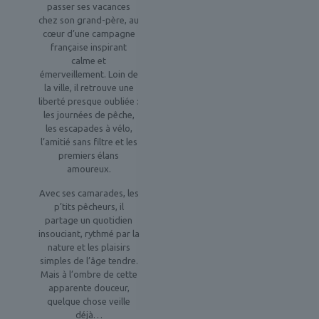
passer ses vacances
chez son grand-père, au
cœur d’une campagne
française inspirant
calme et
émerveillement. Loin de
la ville, il retrouve une
liberté presque oubliée :
les journées de pêche,
les escapades à vélo,
l’amitié sans filtre et les
premiers élans
amoureux.
Avec ses camarades, les
p’tits pêcheurs, il
partage un quotidien
insouciant, rythmé par la
nature et les plaisirs
simples de l’âge tendre.
Mais à l’ombre de cette
apparente douceur,
quelque chose veille
déjà…